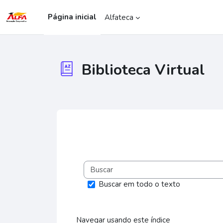
Ir para o conteúdo principal
Página inicial
Alfateca
Biblioteca Virtual
Condições de conclusão
Buscar em todo o texto
Navegar usando este índice