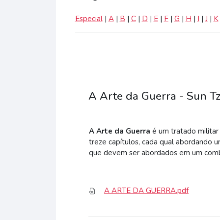
Especial
|
A
|
B
|
C
|
D
|
E
|
F
|
G
|
H
|
I
|
J
|
K
A Arte da Guerra - Sun T
A Arte da Guerra
é um tratado militar
treze capítulos, cada qual abordando 
que devem ser abordados em um comba
A ARTE DA GUERRA.pdf