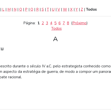
|
L
|
M
|
N
|
O
|
P
|
Q
|
R
|
S
|
T
|
U
|
V
|
W
|
X
|
Y
|
Z
|
Todos
Página:
1
2
3
4
5
6
7
8
(
Próximo
)
Todos
A
zu
 escrito durante o século IV a.C. pelo estrategista conhecido com
um aspecto da estratégia de guerra, de modo a compor um panora
te racional.