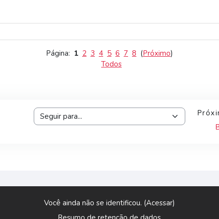
Página:
1
2
3
4
5
6
7
8
(
Próximo
)
Todos
Próxi
Seguir para...
B
Você ainda não se identificou. (
Acessar
)
Resumo de retenção de dados