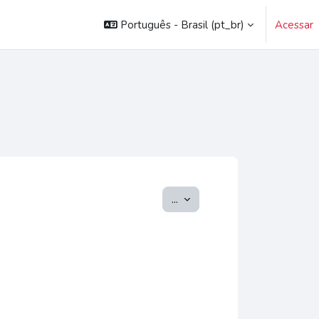
Português - Brasil ‎(pt_br)‎
Acessar
Exportar itens
...