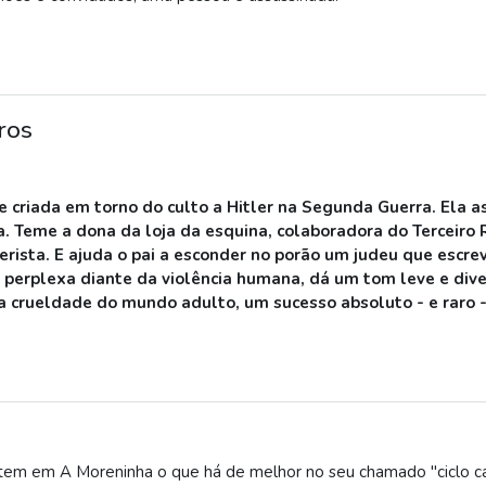
ros
 criada em torno do culto a Hitler na Segunda Guerra. Ela as
ça. Teme a dona da loja da esquina, colaboradora do Terceiro
erista. E ajuda o pai a esconder no porão um judeu que escrev
, perplexa diante da violência humana, dá um tom leve e dive
 a crueldade do mundo adulto, um sucesso absoluto - e raro - d
tem em A Moreninha o que há de melhor no seu chamado "ciclo ca