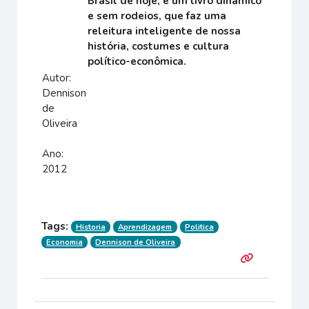
Brasil de hoje, é um livro dinâmico
e sem rodeios, que faz uma
releitura inteligente de nossa
história, costumes e cultura
político-econômica.
Autor:
Dennison
de
Oliveira
Ano:
2012
Tags:
Historia
Aprendizagem
Politica
Economia
Dennison de Oliveira