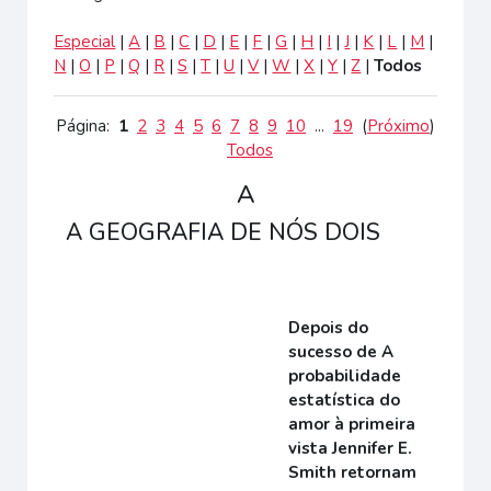
Especial
|
A
|
B
|
C
|
D
|
E
|
F
|
G
|
H
|
I
|
J
|
K
|
L
|
M
|
N
|
O
|
P
|
Q
|
R
|
S
|
T
|
U
|
V
|
W
|
X
|
Y
|
Z
|
Todos
Página:
1
2
3
4
5
6
7
8
9
10
...
19
(
Próximo
)
Todos
A
A GEOGRAFIA DE NÓS DOIS
Depois do
sucesso de A
probabilidade
estatística do
amor à primeira
vista Jennifer E.
Smith retornam