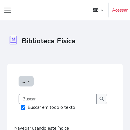
Ir para o conteúdo principal
Acessar
Painel lateral
Biblioteca Física
Condições de conclusão
Exportar itens
...
Buscar
Buscar
Buscar em todo o texto
Navegar usando este índice