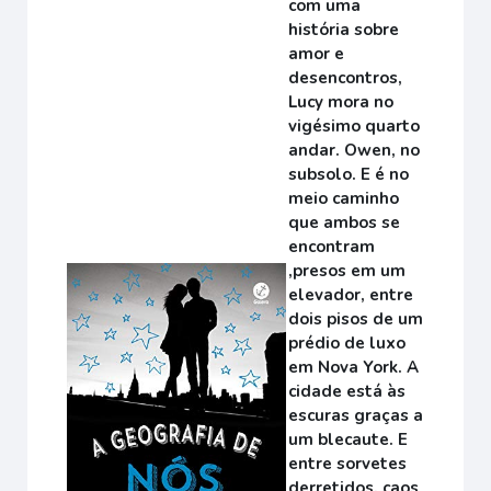
com uma
história sobre
amor e
desencontros,
Lucy mora no
vigésimo quarto
andar. Owen, no
subsolo. E é no
meio caminho
que ambos se
encontram
,presos em um
elevador, entre
dois pisos de um
prédio de luxo
em Nova York. A
cidade está às
escuras graças a
um blecaute. E
entre sorvetes
derretidos, caos