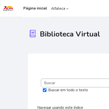
Ir para o conteúdo principal
Página inicial
Alfateca
Biblioteca Virtual
Condições de conclusão
Buscar em todo o texto
Navegar usando este índice