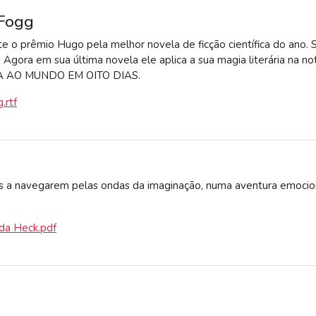
 Fogg
e o prêmio Hugo pela melhor novela de ficção científica do ano.
gora em sua última novela ele aplica a sua magia literária na notáv
LTA AO MUNDO EM OITO DIAS.
.rtf
ultos a navegarem pelas ondas da imaginação, numa aventura emoc
ida Heck.pdf