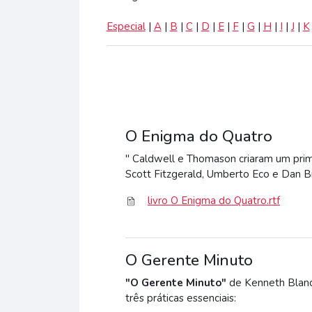
Especial
|
A
|
B
|
C
|
D
|
E
|
F
|
G
|
H
|
I
|
J
|
K
O Enigma do Quatro
" Caldwell e Thomason criaram um prime
Scott Fitzgerald, Umberto Eco e Dan B
livro O Enigma do Quatro.rtf
O Gerente Minuto
"O Gerente Minuto"
de Kenneth Blanch
três práticas essenciais: