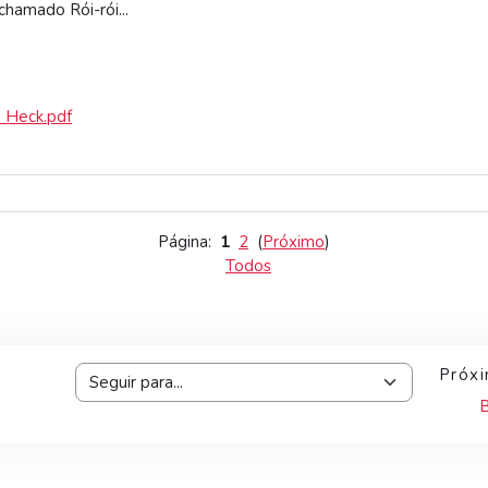
chamado Rói-rói...
a Heck.pdf
Página:
1
2
(
Próximo
)
Todos
Próxi
Seguir para...
B