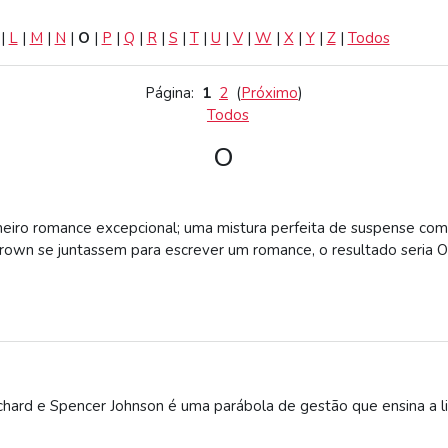
|
L
|
M
|
N
|
O
|
P
|
Q
|
R
|
S
|
T
|
U
|
V
|
W
|
X
|
Y
|
Z
|
Todos
Página:
1
2
(
Próximo
)
Todos
O
iro romance excepcional; uma mistura perfeita de suspense com u
rown se juntassem para escrever um romance, o resultado seria 
ard e Spencer Johnson é uma parábola de gestão que ensina a li