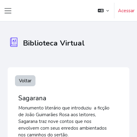
Ir para o conteúdo principal
Acessar
Painel lateral
Biblioteca Virtual
Voltar
Sagarana
Monumento literário que introduziu a ficção
de João Guimarães Rosa aos leitores,
Sagarana traz nove contos que nos
envolvem com seus enredos ambientados
nos caminhos do sertão.