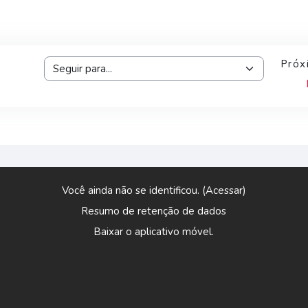
Próx
Seguir para...
Você ainda não se identificou. (
Acessar
)
Resumo de retenção de dados
Baixar o aplicativo móvel.