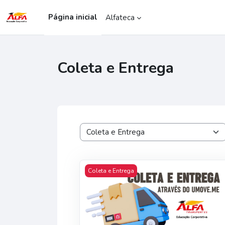
Ir para o conteúdo principal
Página inicial
Alfateca
Coleta e Entrega
Categorias de Cursos
Coleta e Entrega - App UMove.me
Coleta e Entrega