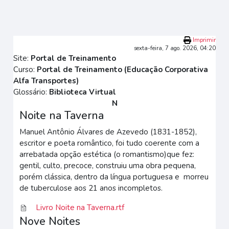
Ir para o conteúdo principal
Imprimir
sexta-feira, 7 ago. 2026, 04:20
Site:
Portal de Treinamento
Curso:
Portal de Treinamento (Educação Corporativa
Alfa Transportes)
Glossário:
Biblioteca Virtual
N
Noite na Taverna
Manuel Antônio Álvares de Azevedo (1831-1852),
escritor e poeta romântico, foi tudo coerente com a
arrebatada opção estética (o romantismo)que fez:
gentil, culto, precoce, construiu uma obra pequena,
porém clássica, dentro da língua portuguesa e morreu
de tuberculose aos 21 anos incompletos.
Livro Noite na Taverna.rtf
Nove Noites